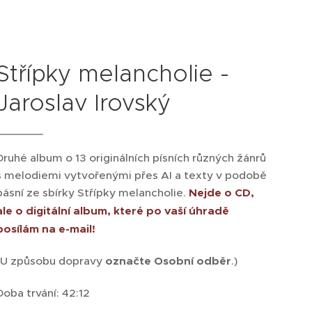
Střípky melancholie -
Jaroslav Irovský
Druhé album o 13 originálních písních různých žánrů
s melodiemi vytvořenými přes AI a texty v podobě
básní ze sbírky Střípky melancholie.
Nejde o CD,
ale o digitální album,
které po vaší úhradě
posílám na e-mail
!
(U způsobu dopravy
označte Osobní odběr
.)
Doba trvání: 42:12