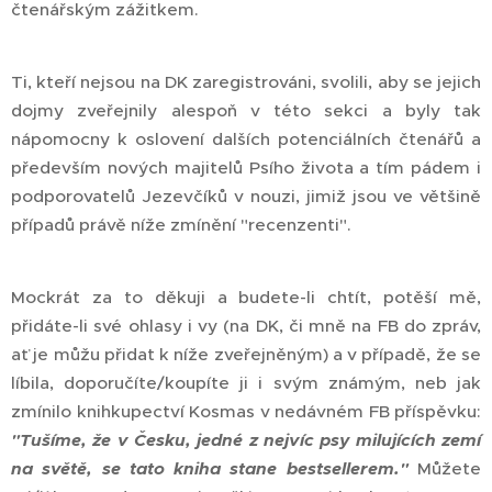
čtenářským zážitkem.
Ti, kteří nejsou na DK zaregistrováni, svolili, aby se jejich
dojmy zveřejnily alespoň v této sekci a byly tak
nápomocny k oslovení dalších potenciálních čtenářů a
především nových majitelů Psího života a tím pádem i
podporovatelů Jezevčíků v nouzi, jimiž jsou ve většině
případů právě níže zmínění "recenzenti".
Mockrát za to děkuji a budete-li chtít, potěší mě,
přidáte-li své ohlasy i vy (na DK, či mně na FB do zpráv,
ať je můžu přidat k níže zveřejněným) a v případě, že se
líbila, doporučíte/koupíte ji i svým známým, neb jak
zmínilo knihkupectví Kosmas v nedávném FB příspěvku:
"Tušíme, že v Česku, jedné z nejvíc psy milujících zemí
na světě, se tato kniha stane bestsellerem."
Můžete