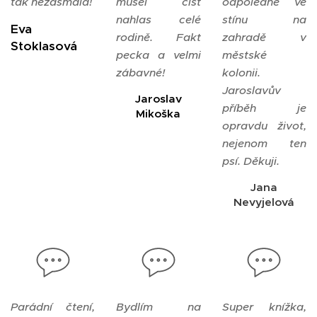
tak nezasmála!
musel číst
odpoledne ve
nahlas celé
stínu na
Eva
rodině. Fakt
zahradě v
Stoklasová
pecka a velmi
městské
zábavné!
kolonii.
Jaroslavův
Jaroslav
příběh je
Mikoška
opravdu život,
nejenom ten
psí. Děkuji.
Jana
Nevyjelová
Parádní čtení,
Bydlím na
Super knížka,