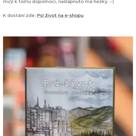
mi/jí k tomu dopomoci, našlápnuto má hezky. :-)
K dostání zde:
Psí život na e-shopu