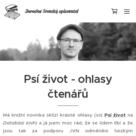
Jaroslav Irovský
spisovatel
Psí život - ohlasy
čtenářů
Má knižní novinka sklízí krásné ohlasy (viz
Psí život
na
Databázi knih
) a já jsem moc rád, že se lidem líbí a že
jsou tak za podporu JVN odměněni hezkým