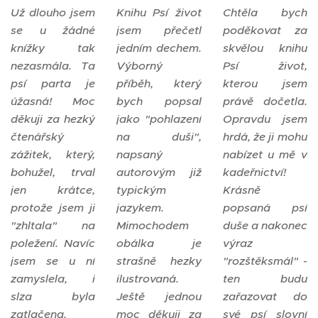
Už dlouho jsem
Knihu Psí život
Chtěla bych
se u žádné
jsem přečetl
poděkovat za
knížky tak
jedním dechem.
skvělou knihu
nezasmála. Ta
Výborný
Psí život,
psí parta je
příběh, který
kterou jsem
úžasná! Moc
bych popsal
právě dočetla.
děkuji za hezký
jako "pohlazení
Opravdu jsem
čtenářský
na duši",
hrdá, že ji mohu
zážitek, který,
napsaný
nabízet u mě v
bohužel, trval
autorovým již
kadeřnictví!
jen krátce,
typickým
Krásně
protože jsem ji
jazykem.
popsaná psí
"zhltala" na
Mimochodem
duše a nakonec
poležení. Navíc
obálka je
výraz
jsem se u ní
strašně hezky
"rozštěksmál" -
zamyslela, i
ilustrovaná.
ten budu
slza byla
Ještě jednou
zařazovat do
zatlačena.
moc děkuji za
své psí slovní