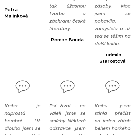
tak úžasnou
zásoby. Moc
Petra
tvorbu a
jsem se
Malinková
záchranu české
pobavila,
literatury.
zamyslela a už
teď se těším na
Roman Bouda
další knihu.
Ludmila
Starostová
Kniha je
Psí život - no
Knihu jsem
naprostá
váleli jsme se
stihla přečíst
bomba! Už
smíchy. Některé
na jeden zátah
dlouho jsem se
odstavce jsem
během horkého