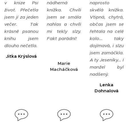
v knize Psí
nádherná
naprosto
život. Přečetla
knížka. Chvíli
skvělá knížka.
jsem jí za jeden
jsem se smála
Vtipná, chytrá,
večer. Tak
nahlas a chvíli
občas jsem se
krásně psanou
mi tekly slzy.
řehtala na celé
knihu jsem
Fakt parádní!
kolo... taky
dlouho nečetla.
dojímavá, i slzu
jsem zamáčkla.
Jitka Krýslová
A ty Jeseníky... I
Marie
manžel byl
Macháčková
nadšený.
Lenka
Dohnalová