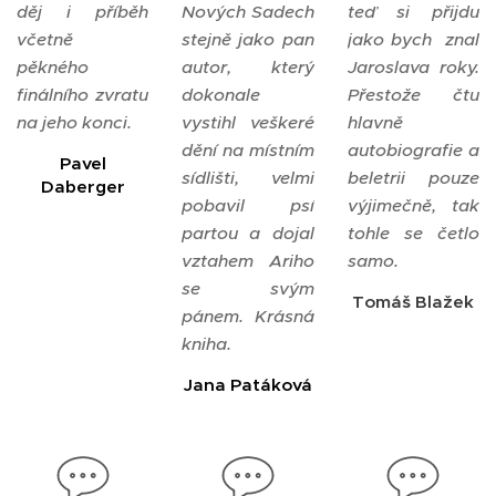
děj i příběh
Nových Sadech
teď si přijdu
včetně
stejně jako pan
jako bych znal
pěkného
autor, který
Jaroslava roky.
finálního zvratu
dokonale
Přestože čtu
na jeho konci.
vystihl veškeré
hlavně
dění na místním
autobiografie a
Pavel
sídlišti, velmi
beletrii pouze
Daberger
pobavil psí
výjimečně, tak
partou a dojal
tohle se četlo
vztahem Ariho
samo.
se svým
Tomáš Blažek
pánem. Krásná
kniha.
Jana Patáková