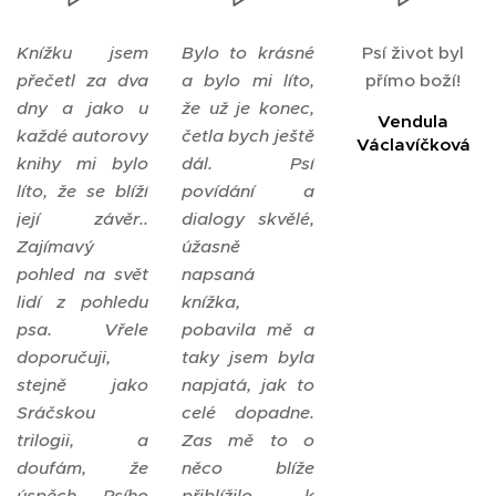
Knížku jsem
Bylo to krásné
Psí život byl
přečetl za dva
a bylo mi líto,
přímo boží!
dny a jako u
že už je konec,
Vendula
každé autorovy
četla bych ještě
Václavíčková
knihy mi bylo
dál. Psí
líto, že se blíží
povídání a
její závěr..
dialogy skvělé,
Zajímavý
úžasně
pohled na svět
napsaná
lidí z pohledu
knížka,
psa. Vřele
pobavila mě a
doporučuji,
taky jsem byla
stejně jako
napjatá, jak to
Sráčskou
celé dopadne.
trilogii, a
Zas mě to o
doufám, že
něco blíže
úspěch Psího
přiblížilo k