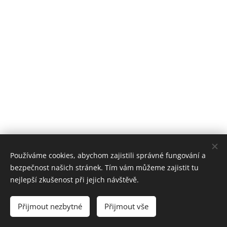
Používáme cookies, abychom zajistili správné fungování a
bezpečnost našich stránek. Tím vám můžeme zajistit tu
nejlepší zkušenost při jejich návštěvě.
2026 © Jaroslav Irovský, spisovatel
, všechna práva vyhrazena
Přijmout nezbytné
Přijmout vše
Vytvořeno službou
Webnode
Cookies